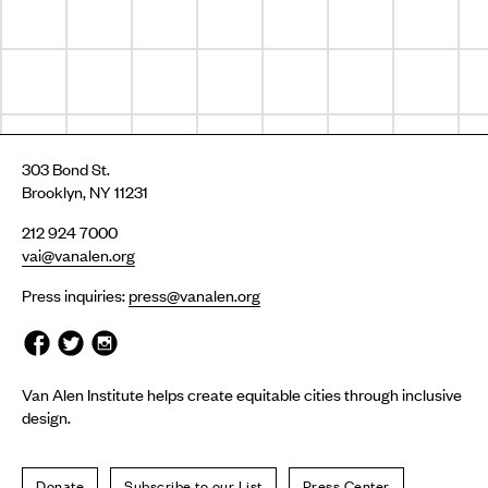
303 Bond St.
Brooklyn, NY 11231
212 924 7000
vai@vanalen.org
Press inquiries:
press@vanalen.org
Van Alen Institute helps create equitable cities through inclusive
design.
Donate
Subscribe to our List
Press Center